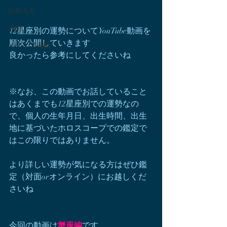
お知らせ
手術
12星座別の運勢についてYouTube動画を
順次公開していきます
メディア掲載
良かったら参考にしてくださいね
※なお、この動画でお話していること
はあくまでも12星座別での運勢なの
で、個人の生年月日、出生時間、出生
地に基づいたホロスコープでの鑑定で
はこの限りではありません。
より詳しい運勢が気になる方はぜひ鑑
定（対面orオンライン）にお越しくだ
さいね
今回の動画は
蟹座編
です