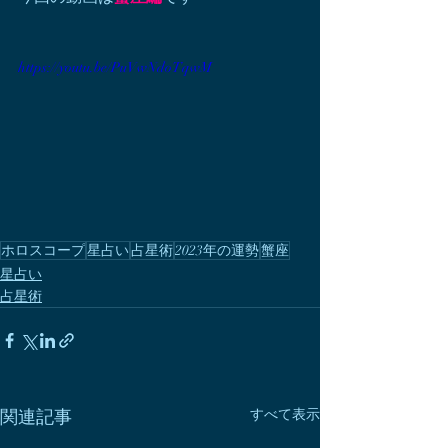
https://youtu.be/PuVwNdoTqwM
ホロスコープ
星占い
占星術
2023年の運勢
蟹座
星占い
占星術
関連記事
すべて表示