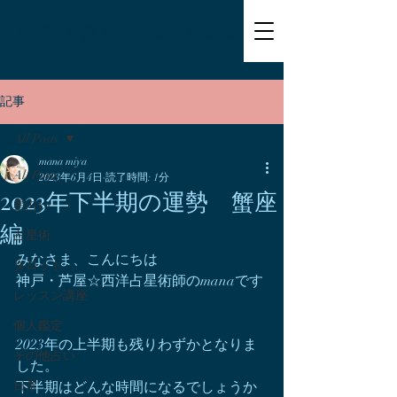
神戸・芦屋 西洋占星術師mana
記事
All Posts
mana miya
All Posts
2023年6月4日
読了時間: 1分
2023年下半期の運勢 蟹座
星占い
編
占星術
みなさま、こんにちは
タロット
神戸・芦屋☆西洋占星術師のmanaです
レッスン講座
個人鑑定
2023年の上半期も残りわずかとなりま
その他占い
した。
日常
下半期はどんな時間になるでしょうか