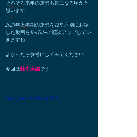
そろそろ来年の運勢も気になる頃かと
お知らせ
思います
手術
2023年上半期の運勢を12星座別にお話
メディア掲載
した動画をYouTubeに順次アップしてい
きますね
よかったら参考にしてみてください
今回は
牡牛座編
です
https://youtu.be/rQrjxJq4InU