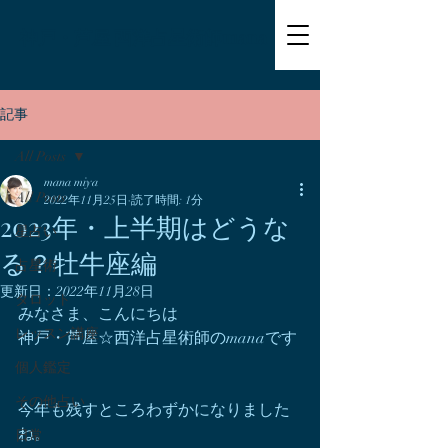
神戸・芦屋 西洋占星術師mana
記事
All Posts
mana miya
All Posts
2022年11月25日
読了時間: 1分
2023年・上半期はどうな
星占い
る？牡牛座編
占星術
更新日：
2022年11月28日
タロット
みなさま、こんにちは
レッスン講座
神戸・芦屋☆西洋占星術師のmanaです
個人鑑定
その他占い
今年も残すところわずかになりました
ね。
日常