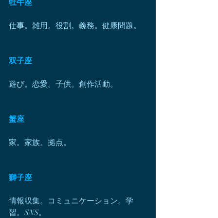
牡牛座
仕事。雑用。役割。義務。健康問題。
双子座
遊び。恋愛。子供。創作活動。
蟹座
家。家族。拠点。
獅子座
情報収集。コミュニケーション。学
習。SNS。