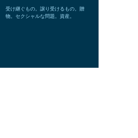
受け継ぐもの。譲り受けるもの。贈
物。セクシャルな問題。資産。
ホロスコープ
星占い
占星術
水瓶座
蠍座
山羊座