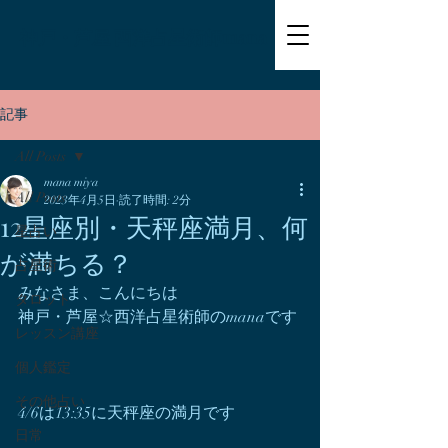
神戸・芦屋 西洋占星術師mana
記事
All Posts
mana miya
All Posts
2023年4月5日
読了時間: 2分
12星座別・天秤座満月、何
星占い
が満ちる？
占星術
みなさま、こんにちは
タロット
神戸・芦屋☆西洋占星術師のmanaです
レッスン講座
個人鑑定
その他占い
4/6は13:35に天秤座の満月です
日常