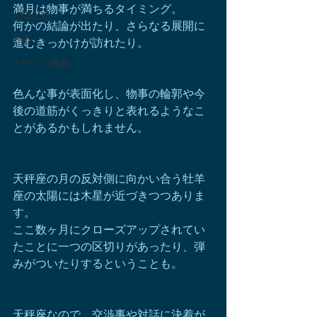
満月は物事が満ちるタイミング。
お知らせ
何かの結論が出たり、さらなる展開に
手術
進むきっかけが訪れたり。
メディア掲載
色んな事が表面化し、物事の輪郭や今
後の道筋がくっきりと表れるようなこ
とがあるかもしれません。
天秤座の月の反対側に向かい合う牡羊
座の太陽には木星が近づきつつありま
す。
ここ数ヶ月にクローズアップされてい
たことに一つの区切りがあったり、弾
みがついたりするということも。
天秤座なので、交渉事や対話に決着が