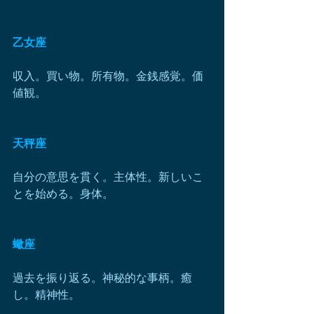
乙女座
収入。買い物。所有物。金銭感覚。価
値観。
天秤座
自分の意思を貫く。主体性。新しいこ
とを始める。身体。
蠍座
過去を振り返る。神秘的な事柄。癒
し。精神性。