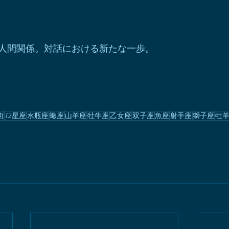
人間関係。対話における新たな一歩。
術
12星座
水瓶座
蠍座
山羊座
牡牛座
乙女座
双子座
魚座
射手座
獅子座
牡