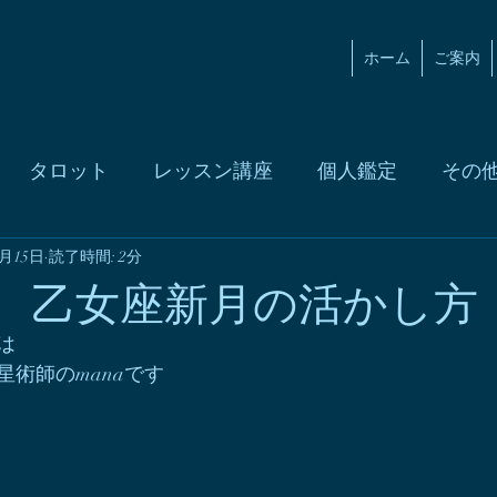
ホーム
ご案内
タロット
レッスン講座
個人鑑定
その
9月15日
ィア掲載
読了時間: 2分
別、乙女座新月の活かし方
は
術師のmanaです