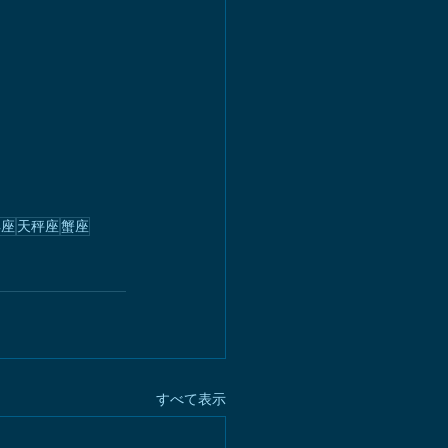
羊座
天秤座
蟹座
すべて表示