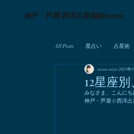
神戸・芦屋 西洋占星術師mana
All Posts
星占い
占星術
お知らせ
mana miya
手術
2023年
メデ
12星座
みなさま、こんにち
神戸・芦屋☆西洋占星