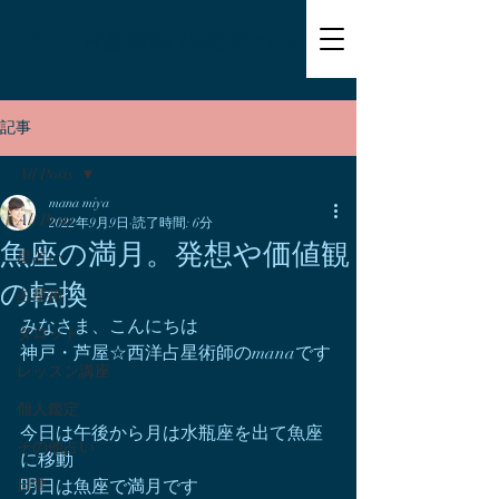
神戸・芦屋 西洋占星術師mana
記事
All Posts
mana miya
All Posts
2022年9月9日
読了時間: 6分
魚座の満月。発想や価値観
星占い
の転換
占星術
みなさま、こんにちは
タロット
神戸・芦屋☆西洋占星術師のmanaです
レッスン講座
個人鑑定
今日は午後から月は水瓶座を出て魚座
その他占い
に移動
日常
明日は魚座で満月です