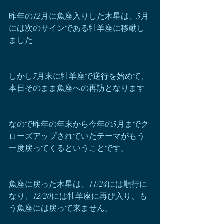
昨年の12月に魚座入りした木星は、5月
には次のサインである牡羊座に移動し
ました
しかし7月末に牡羊座で逆行を始めて、
本日そのまま魚座への再訪となります
なので昨年の年末から今年の5月までク
ローズアップされていたテーマがもう
一度戻ってくるということです。
魚座に戻った木星は、11/24には順行に
なり、12/20には牡羊座に再び入り、も
う魚座には戻って来ません。