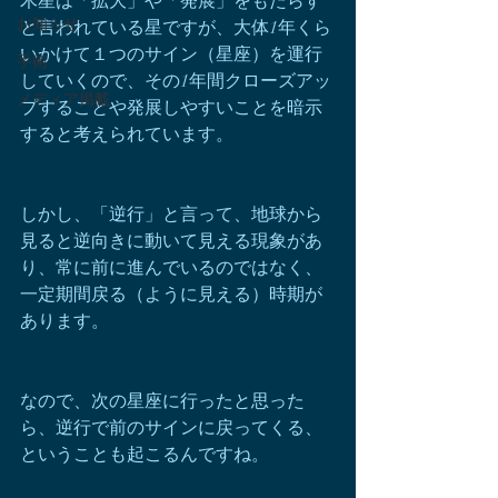
木星は「拡大」や「発展」をもたらす
お知らせ
と言われている星ですが、大体1年くら
いかけて１つのサイン（星座）を運行
手術
していくので、その1年間クローズアッ
メディア掲載
プすることや発展しやすいことを暗示
すると考えられています。
しかし、「逆行」と言って、地球から
見ると逆向きに動いて見える現象があ
り、常に前に進んでいるのではなく、
一定期間戻る（ように見える）時期が
あります。
なので、次の星座に行ったと思った
ら、逆行で前のサインに戻ってくる、
ということも起こるんですね。