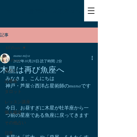
神戸・芦屋 西洋占星術師mana
記事
All Posts
mana miya
All Posts
2022年10月28日
読了時間: 2分
木星は再び魚座へ
星占い
みなさま、こんにちは
占星術
神戸・芦屋☆西洋占星術師のmanaです
タロット
レッスン講座
今日、お昼すぎに木星が牡羊座から一
個人鑑定
つ前の星座である魚座に戻ってきます
その他占い
日常