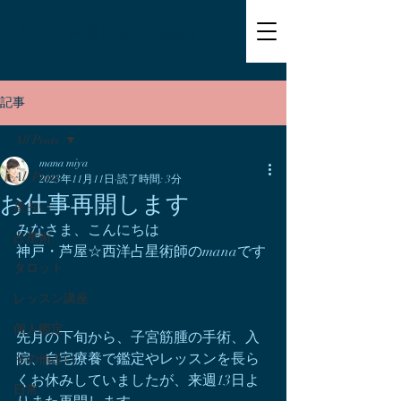
神戸・芦屋 西洋占星術師mana
記事
All Posts
mana miya
All Posts
2023年11月11日
読了時間: 3分
お仕事再開します
星占い
みなさま、こんにちは
占星術
神戸・芦屋☆西洋占星術師のmanaです
タロット
レッスン講座
個人鑑定
先月の下旬から、子宮筋腫の手術、入
院、自宅療養で鑑定やレッスンを長ら
その他占い
くお休みしていましたが、来週13日よ
日常