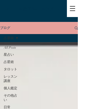
神戸・芦屋 西洋占星術師mana
ブログ
占星術
All Posts
星占い
占星術
タロット
レッスン
講座
個人鑑定
その他占
い
日常